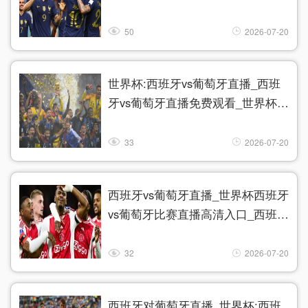
vs葡萄牙预测分析直播
50
2026-07-20
世界杯:西班牙vs葡萄牙直播_西班
牙vs葡萄牙直播免费观看_世界杯今
日西班牙vs葡萄牙直播在线观看高
清视频直播
33
2026-07-20
西班牙vs葡萄牙直播_世界杯西班牙
vs葡萄牙比赛直播高清入口_西班牙
vs葡萄牙预测分析直播
32
2026-07-20
西班牙对葡萄牙直播_世界杯:西班