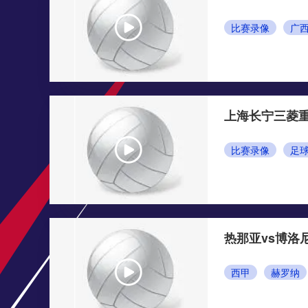
比赛录像
上海长宁三菱重
比赛录像
足
热那亚vs博洛
西甲
赫罗纳