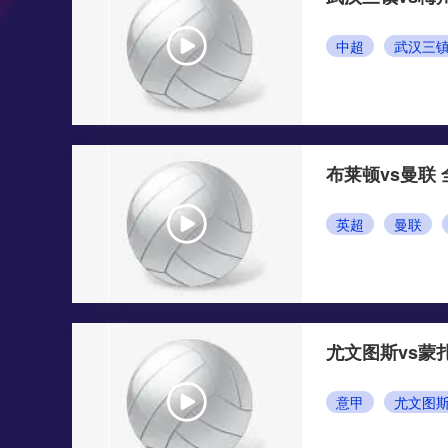
中超
武汉三
布莱顿vs曼联
英超
曼联
尤文图斯vs蒙
意甲
尤文图