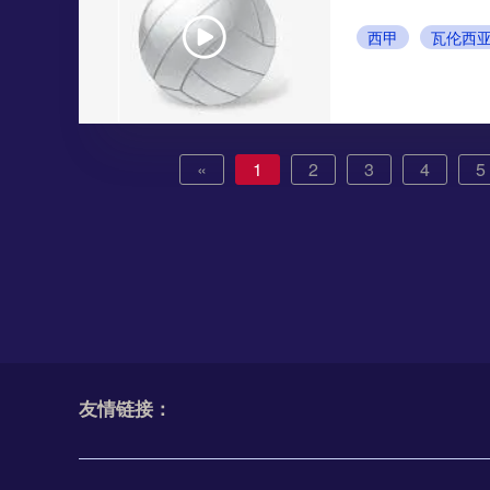
西甲
瓦伦西
«
1
2
3
4
5
友情链接：