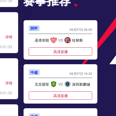
赛事推荐
赛事推荐
0:01:39
阿甲
08月07日 06:00
详情
圣塔菲联
VS
拉努斯
0:01:33
高清直播
中超
08月07日 19:35
详情
北京国安
VS
深圳新鹏城
0:01:33
高清直播