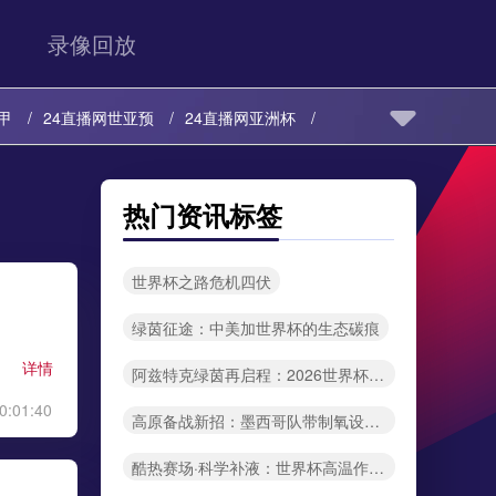
录像回放
甲
24直播网世亚预
24直播网亚洲杯
24直播网欧冠
24直播网中超
24直播网NBA
热门资讯标签
预
24直播网亚洲杯
24直播网欧联
世界杯之路危机四伏
24直播网中超
24直播网NBA
绿茵征途：中美加世界杯的生态碳痕
详情
阿兹特克绿茵再启程：2026世界杯前的生态焕新
0:01:40
高原备战新招：墨西哥队带制氧设备“早两天”抢占先机
酷热赛场·科学补液：世界杯高温作战指南