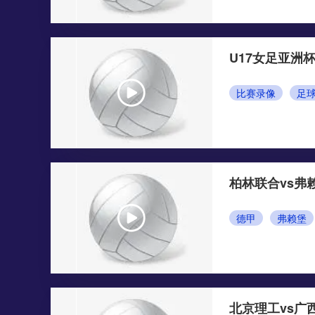
U17女足亚洲杯
比赛录像
足
柏林联合vs弗
德甲
弗赖堡
北京理工vs广