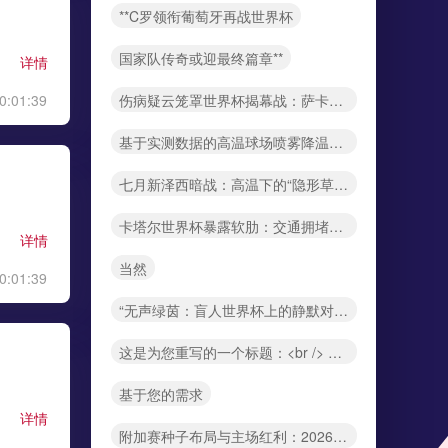
**C罗领衔葡萄牙再战世界杯
国家队传奇或迎最终篇章**
详情
伤病疑云笼罩世界杯揭幕战：萨卡与维尼修斯出战成谜
0:01:39
基于实测数据的高温球场喷雾降温系统在2026世界杯中的有效覆盖半径与效能边界分析
七月新泽西暗战：高温下的“隐形草皮”——大都会球场反季地暖如何改写攻防密码
卡塔尔世界杯暴露软肋：交通拥堵与安保漏洞成焦点
详情
当然
0:01:39
“无声绿茵：盲人世界杯上的静默对决”
这是为您重写的一个标题：<br /> <br /> **世界杯美食对决：墨西哥塔可完胜美式汉堡
基于您的需求
详情
附加赛种子布局与主场红利：2026世界杯资格暗战