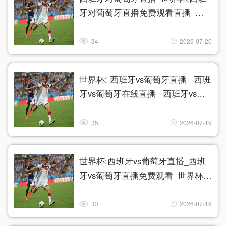
牙对葡萄牙直播免费观看直播_世
界杯西班牙对葡萄牙直播在线观看
高清无插件
34
2026-07-20
世界杯: 西班牙vs葡萄牙直播_ 西班
牙vs葡萄牙在线直播_ 西班牙vs葡
萄牙CCTV5直播入口-24直播网
35
2026-07-19
世界杯:西班牙vs葡萄牙直播_西班
牙vs葡萄牙直播免费观看_世界杯今
日西班牙vs葡萄牙直播在线观看高
清视频直播
33
2026-07-19