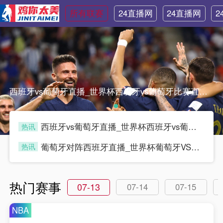
所有联赛
24直播网
24直播网
2
英超
世界杯
西班牙vs葡萄牙直播_世界杯西班牙vs葡萄牙比赛直播高清入口_西班牙vs葡萄牙预测分析直播西班牙vs葡萄牙直播_世界杯西班牙vs葡萄牙比赛直播高清入口_西班牙vs葡萄牙预测分析直播
西班牙vs葡萄牙直播_世界杯西班牙vs葡萄牙比赛直播高清入口_西班牙vs葡萄牙预测分析直播
热讯
blue
葡萄牙对阵西班牙直播_世界杯葡萄牙VS西班牙直播_西班牙对葡萄牙比赛直播在线无插件观看
热讯
blue
热门赛事
07-13
07-14
07-15
NBA