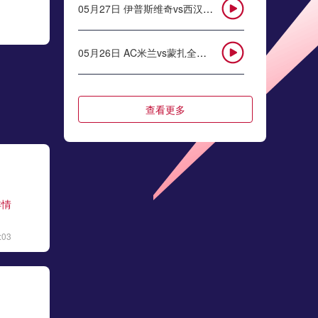
05月27日 伊普斯维奇vs西汉姆联 全场录像回放
05月26日 AC米兰vs蒙扎全场录像回放
05月26日 莱加内斯vs巴拉多利德 全场录像回放
查看更多
05月26日 伯恩茅斯vs莱斯特城 全场录像
05月25日 德甲降级附加赛首回合 海登海姆vs埃弗斯堡 全场录像回放
详情
05月25日 皇家马德里vs皇家社会 全场录像回放
:03
05月25日 欧联杯决赛 热刺vs曼联 全场录像回放
05月24日 广西平果vs成都蓉城 全场录像回放