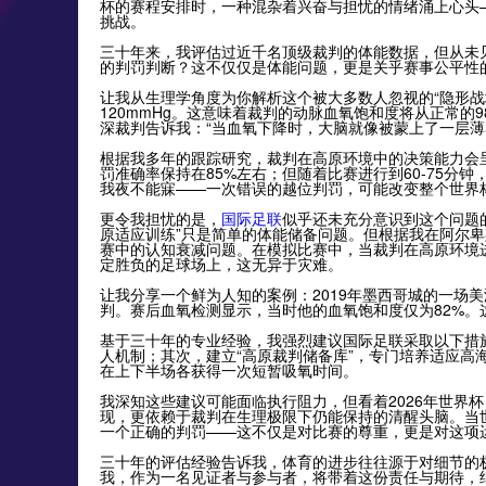
杯的赛程安排时，一种混杂着兴奋与担忧的情绪涌上心头—
挑战。
三十年来，我评估过近千名顶级裁判的体能数据，但从未
的判罚判断？这不仅仅是体能问题，更是关乎赛事公平性
让我从生理学角度为你解析这个被大多数人忽视的“隐形战场
120mmHg。这意味着裁判的动脉血氧饱和度将从正常的9
深裁判告诉我：“当血氧下降时，大脑就像被蒙上了一层薄
根据我多年的跟踪研究，裁判在高原环境中的决策能力会呈
罚准确率保持在85%左右；但随着比赛进行到60-75分
我夜不能寐——一次错误的越位判罚，可能改变整个世界
更令我担忧的是，
国际足联
似乎还未充分意识到这个问题的
原适应训练”只是简单的体能储备问题。但根据我在阿尔卑
赛中的认知衰减问题。在模拟比赛中，当裁判在高原环境进
定胜负的足球场上，这无异于灾难。
让我分享一个鲜为人知的案例：2019年墨西哥城的一场
判。赛后血氧检测显示，当时他的血氧饱和度仅为82%。
基于三十年的专业经验，我强烈建议国际足联采取以下措
人机制；其次，建立“高原裁判储备库”，专门培养适应高
在上下半场各获得一次短暂吸氧时间。
我深知这些建议可能面临执行阻力，但看着2026年世界
现，更依赖于裁判在生理极限下仍能保持的清醒头脑。当
一个正确的判罚——这不仅是对比赛的尊重，更是对这项
三十年的评估经验告诉我，体育的进步往往源于对细节的极
我，作为一名见证者与参与者，将带着这份责任与期待，继续