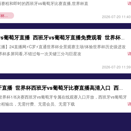
播赛程和即时的西班牙vs葡萄牙比赛直播,世界杯直
世界杯之路危机四伏
2026-07-20 11:40
世界杯:西班牙vs葡萄牙直播_西班牙vs葡萄牙直播免费观看_世界杯今日西班牙vs葡萄牙直播在线观看高清视频直播
直播】24直播网⚡️C罗⚡️直通世界杯全景观赛主场!体验世界杯历史级进攻
界杯多屏同看,不错过每一次关键三分与巨星攻
2026-07-20 11:39
西班牙vs葡萄牙直播_世界杯西班牙vs葡萄牙比赛直播高清入口_西班牙vs葡萄牙预测分析直播
美加墨世界杯1/8决赛西班牙vs葡萄牙专属在线观赛入口开放，西班牙vs葡萄牙
全程输出，无需付费、无需会员、无需下载
2026-07-20 11:39