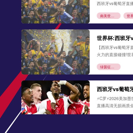
西班牙vs葡萄牙直
南美世预赛耐力考验：老将状态下滑
【西班牙vs葡萄牙
火力的直接碰撞!世
绿茵征途：中美加世界杯的生态碳痕
⚡️C罗⚡️2026
直播高清无损画质
阿兹特克绿茵再启程：2026世界杯前的生态焕新